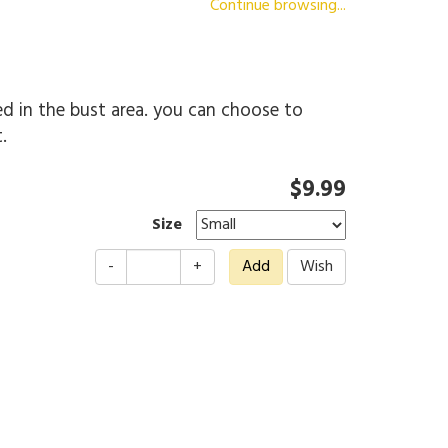
Continue browsing...
d in the bust area. you can choose to
t.
$9.99
Size
-
+