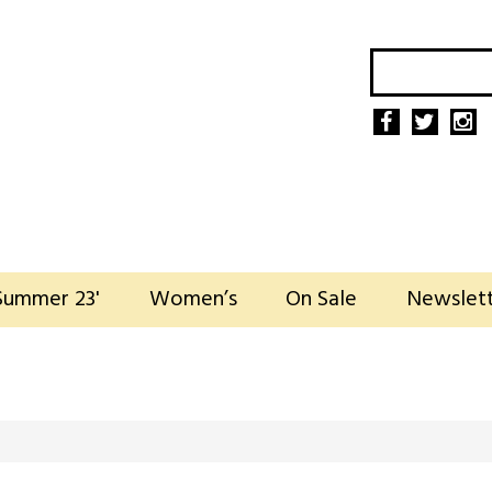
Summer 23'
Women’s
On Sale
Newslet