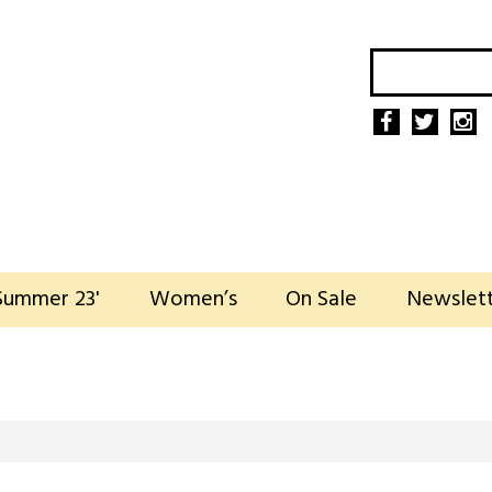
Summer 23'
Women’s
On Sale
Newslet